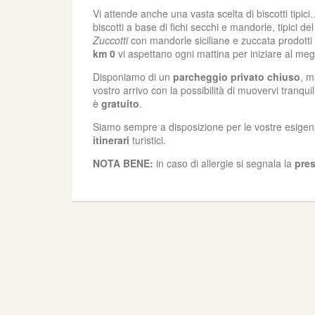
Vi attende anche una vasta scelta di biscotti tipi
biscotti a base di fichi secchi e mandorle, tipici d
Zuccotti
con mandorle siciliane e zuccata prodotti
km 0
vi aspettano ogni mattina per iniziare al megl
Disponiamo di un
parcheggio privato chiuso
, m
vostro arrivo con la possibilità di muovervi tranqui
è
gratuito
.
Siamo sempre a disposizione per le vostre esigenze
itinerari
turistici.
NOTA BENE:
in caso di allergie si segnala la
pres