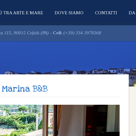
Ù TRA ARTE E MARE
DOVE SIAMO
CONTATTI
DA
a 115, 90015 Cefalù (PA)
-
Cell:
(+39) 334 3978368
a Marina B&B