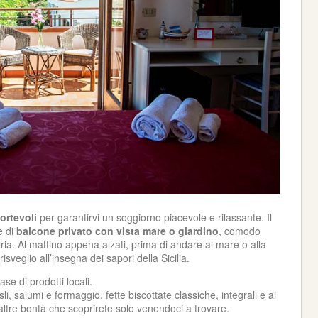
ortevoli
per garantirvi un soggiorno piacevole e rilassante. Il
e di
balcone privato con vista mare o giardino
, comodo
ria. Al mattino appena alzati, prima di andare al mare o alla
sveglio all’insegna dei sapori della Sicilia.
se di prodotti locali.
i, salumi e formaggio, fette biscottate classiche, integrali e ai
 altre bontà che scoprirete solo venendoci a trovare.