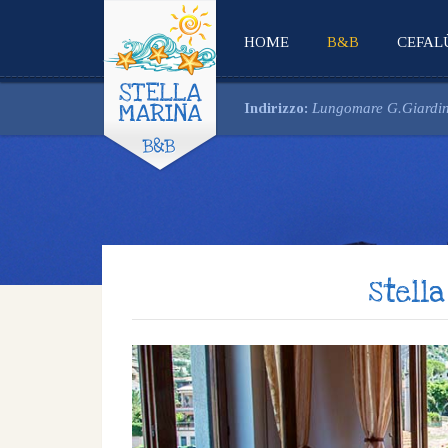
HOME
B&B
CEFAL
Indirizzo:
Lungomare G.Giardin
Stell