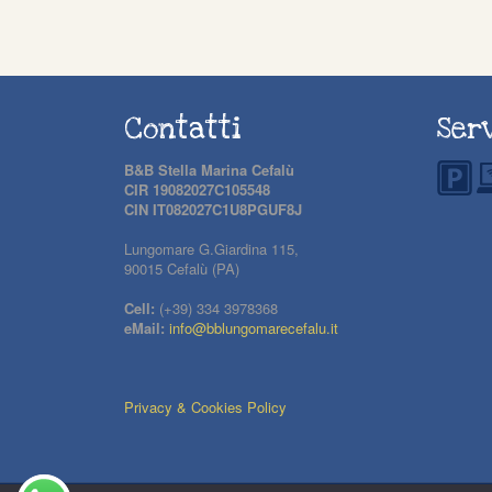
Contatti
Serv
B&B Stella Marina Cefalù
CIR 19082027C105548
CIN IT082027C1U8PGUF8J
Lungomare G.Giardina 115,
90015 Cefalù (PA)
Cell:
(+39) 334 3978368
eMail:
info@bblungomarecefalu.it
Privacy & Cookies Policy