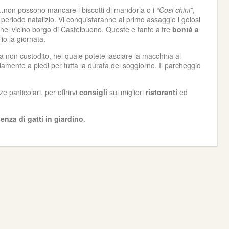
ci…non possono mancare i biscotti di mandorla o i
“Cosi chini”
,
el periodo natalizio. Vi conquistaranno al primo assaggio i golosi
 nel vicino borgo di Castelbuono. Queste e tante altre
bontà a
io la giornata.
a non custodito, nel quale potete lasciare la macchina al
llamente a piedi per tutta la durata del soggiorno. Il parcheggio
 particolari, per offrirvi
consigli
sui migliori
ristoranti
ed
enza di gatti in giardino
.