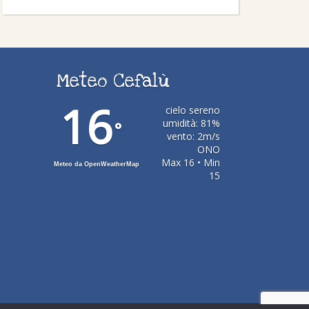
Meteo Cefalù
16
cielo sereno
umidità: 81%
°
vento: 2m/s
ONO
Max 16 • Min
Meteo da OpenWeatherMap
15