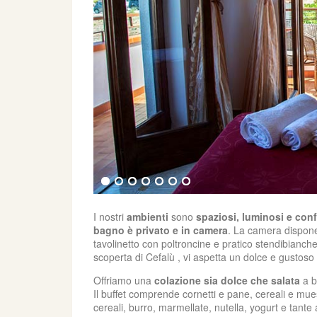
I nostri
ambienti
sono
spaziosi, luminosi e conf
bagno è privato e in camera
. La camera dispon
tavolinetto con poltroncine e pratico stendibianche
scoperta di Cefalù , vi aspetta un dolce e gustoso ri
Offriamo una
colazione sia dolce che salata
a ba
Il buffet comprende cornetti e pane, cereali e muesl
cereali, burro, marmellate, nutella, yogurt e tante